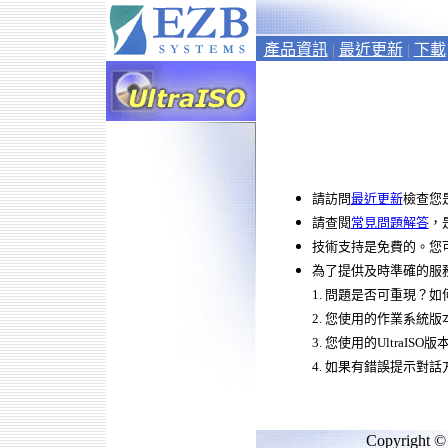
產品資訊
|
最近更新
|
下載
請訪問
最近更新
檢查您
請查閱
常見問題解答
，
技術
支持是免費的。您
為了提供及時準確的服
1. 問題是否可重現？如
2. 您使用的作業系統版本
3. 您使用的
UltraISO
版
4. 如果有錯誤提示對
Copyright © 