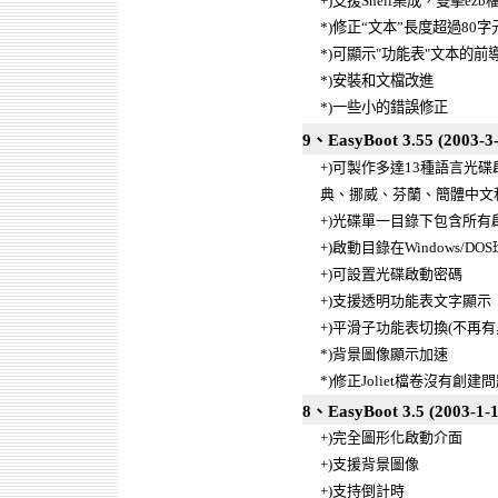
+)
支援
Shell
集成，雙擊
ezb
*)
修正“文本”長度超過
80
字
*)
可顯示
"
功能表
"
文本的前
*)
安裝和文檔改進
*)
一些小的錯誤修正
9、EasyBoot 3.55 (2003-3-
+)可製作多達13種語言
典、挪威、芬蘭、簡體中文
+)光碟單一目錄下包含所有
+)啟動目錄在Windows
+)可設置光碟啟動密碼
+)支援透明功能表文字顯示
+)平滑子功能表切換(不再有
*)背景圖像顯示加速
*)修正Joliet檔卷沒有創建
8、EasyBoot 3.5 (2003-1-1
+)完全圖形化啟動介面
+)支援背景圖像
+)支持倒計時