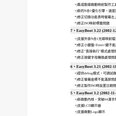
+)集成軟碟啟動映射製作工
+)新的N合1優化引擎，速度
*)修正切換功能表時螢幕左
*)修正ISO映射標籤問題
7、EasyBoot 3.22 (2002-12
+)支援外掛N合1光碟映射
*)修正小鍵盤<Enter>鍵不
*)修正“直接執行”模式處理
*)修正按鍵字母轉換處理問
6、EasyBoot 3.21 (2002-11
+)提供debug模式，可調
*)修正螢幕座標不能滿屏問
*)修正製作ISO時設置日期
5、EasyBoot 3.2 (2002-11-
+)新啟動內核，突破64漢字
+)支援LCD顯示器
+)支援啟動Logo顯示