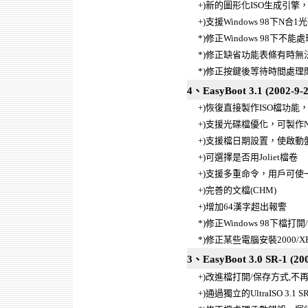
+)新的圖形化ISO生成引
+)支援Windows 98下N合
*)修正Windows 98下不
*)修正缺省功能表條有時無
*)修正按鍵後等待時間處理
4、EasyBoot 3.1 (2002-9-2
+)恢復直接製作ISO檔功能，
+)支援光碟檔優化，可製作
+)支援檔日期設置，使啟動
+)可選擇是否用Joliet檔卷
+)支援多重命令，用戶可
+)完善的文檔(CHM)
+)增加64漢字超出報警
*)修正Windows 98下檔
*)修正某些電腦安裝2000/
3、EasyBoot 3.0 SR-1 (200
+)改進檔打開/保存方式,不
+)通過獨立的UltraISO 3.1