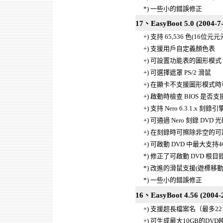
*) 一些小的錯誤修正
17、EasyBoot 5.0 (2004-7-
+) 支持 65,536 色(16位
+) 支援用戶自定義顏色表
+) 可設置功能表的圖形模式
+) 可選擇遮罩 PS/2 滑鼠
+) 在顯卡不支援圖形模式
+) 啟動時檢查 BIOS 是否支援
+) 支持 Nero 6.3.1.x 刻錄引擎
+) 可通過 Nero 刻錄 DVD 光碟
+) 在刻錄時可擦除非空的可讀寫
+) 可啟動 DVD 中最大支持
*) 修正了可啟動 DVD 
*) 改進的滑鼠支援(遊標移動
*) 一些小的錯誤修正
16、EasyBoot 4.56 (2004-2
+) 支援超長檔案名（最多2
+) 可生成最大10GB的DVD