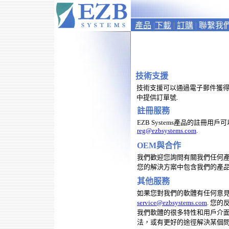
產品
|
下載
|
訂購
|
聯繫我
技術支援
技術支援可以通過電子郵件獲得.
中提供訂單號.
註冊服務
EZB Systems
產品的註冊用戶可
reg@ezbsystems.com
.
OEM與合作
我們歡迎您詢問有關我們任何
您的解決方案中包含我們的產
其他服務
如果您對我們的軟體有任何意見
service@ezbsystems.com
. 您
我們軟體的很多特性和用戶介面
法，或有更好的途徑解決某個問