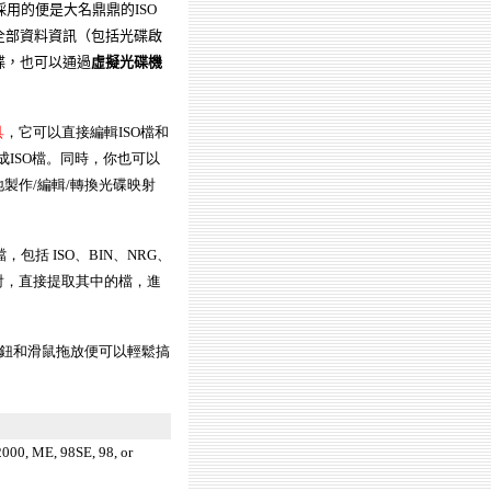
用的便是大名鼎鼎的ISO
的全部資料資訊（包括光碟啟
光碟，也可以通過
虛擬光碟機
具
，它可以直接編輯ISO檔和
成ISO檔。同時，你也可以
地製作/編輯/轉換光碟映射
包括 ISO、BIN、NRG、
映射，直接提取其中的檔，進
按鈕和滑鼠拖放便可以輕鬆搞
000, ME, 98SE, 98, or