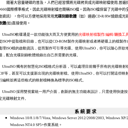
隨著大容量硬碟的普及，人們已經習慣將光碟拷貝成光碟映射檔使用,普遍採
9660國際標準格式，因此光碟映射檔也簡稱ISO檔。因為ISO檔保留了光碟中
動資訊），你可以方便地採用常用
光碟刻錄軟體
（如
）通過CD-R/RW燒錄成
軟體
(如
)直接使用。
UltraISO
軟碟通是一款功能強大而又方便實用的
光碟映射檔
製作/
編輯
/轉換
工
從ISO中提取檔和目錄，也可以從CD-ROM製作光碟映射
或者
將硬碟上的檔製作
處理ISO檔的啟動資訊，從而製作可引導光碟。使用UltraISO，你可以隨心所欲
檔，配合光碟刻錄軟體
燒錄出自己所需要的光碟。
UltraISO 獨有的智慧化ISO檔格式分析器，可以處理目前幾乎所有的光碟映射檔，
CIF等，甚至可以支援新出現的光碟映射檔。使用UltraISO，你可以打開這些
行編輯並將這些格式的映射檔轉換為標準的ISO格式。
UltraISO 採用雙視窗統一用戶介面，創新的無主功能表設計，只需使用快捷
定
光碟映射
文件。
系 統 要 求
Windows 10/8.1/8/7/Vista, Windows Server 2012/2008/2003, Windows XP/2
Windows NT4.0 SP5+作業系統
。