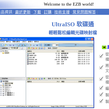
Welcome to the EZB world!
品資訊
|
最近更新
|
下載
|
訂購
|
技術支援
|
常見問題解答
|
UltraISO 软碟通
輕輕鬆松編輯光碟映射檔
從
檔
將
文
從
檔
編
製
製