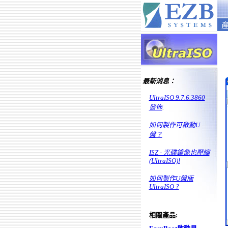
產
最新消息：
UltraISO 9.7.6.3860
發佈
.
如何製作可啟動U
盤？
ISZ - 光碟鏡像也壓縮
(UltraISO)!
如何製作U盤版
UltraISO ?
相關產品: