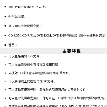
Intel Pentium 166MHz 以上。
64M記憶體。
至少
10M空餘硬碟空間
。
CD-ROM, CD-R/RW, DVD-ROM, DVD-R/RW驅動器（製作光碟映射需要
滑鼠。
主 要 特 性
可以直接編輯
ISO 文件。
可以從
光碟映射
中直接提取檔和目錄
支援對
ISO檔任意添加/刪除/新建目錄/重命名。
可以將硬碟上的檔製作成
ISO文件。
可以
逐磁區複製光碟，製作包含引導資訊的完整
映射
文件。
可以處理光碟啟動資訊，你可以在
ISO 檔中直接添加/刪除/獲取啟動資訊
支持幾乎所有已知的
光碟映射
檔格式
（
.ISO,..BIN,
.CUE,
.IMG,
.CCD,
.CIF,.