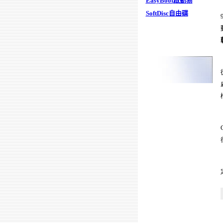
EasyBoot
啟動易
SoftDisc
自由碟