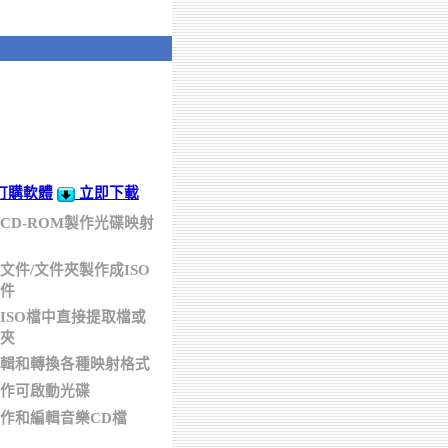
訂購軟體
立即下載
CD-ROM製作光碟映射
文件/文件夾製作成ISO
件
ISO檔中直接提取檔或
夾
輯和轉換各種映射格式
作可啟動光碟
作和編輯音樂CD檔