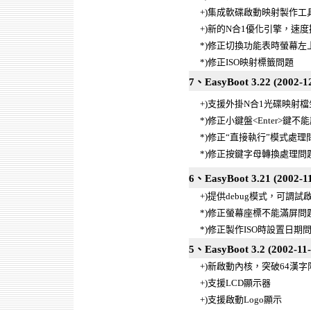
+)集成軟碟啟動映射製作工
+)新的N合1優化引擎，速度
*)修正切換功能表時螢幕左
*)修正ISO映射標籤問題
7、EasyBoot 3.22 (2002-12
+)支援外掛N合1光碟映射
*)修正小鍵盤<Enter>鍵不
*)修正“直接執行”模式處理
*)修正按鍵字母轉換處理問
6、EasyBoot 3.21 (2002-11
+)提供debug模式，可調
*)修正螢幕座標不能滿屏問
*)修正製作ISO時設置日期
5、EasyBoot 3.2 (2002-11-
+)新啟動內核，突破64漢字
+)支援LCD顯示器
+)支援啟動Logo顯示