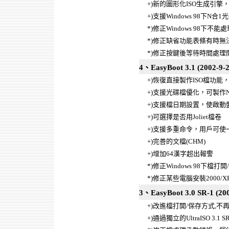
+)新的圖形化ISO生成引
+)支援Windows 98下N合
*)修正Windows 98下不
*)修正缺省功能表條有時無
*)修正按鍵後等待時間處理
4、EasyBoot 3.1 (2002-9-2
+)恢復直接製作ISO檔功能，
+)支援光碟檔優化，可製作
+)支援檔日期設置，使啟動
+)可選擇是否用Joliet檔卷
+)支援多重命令，用戶可
+)完善的文檔(CHM)
+)增加64漢字超出報警
*)修正Windows 98下檔
*)修正某些電腦安裝2000/
3、EasyBoot 3.0 SR-1 (200
+)改進檔打開/保存方式,不
+)通過獨立的UltraISO 3.1