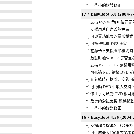
*) 一些小的錯誤修正
17、EasyBoot 5.0 (2004-7-
+) 支持 65,536 色(16位
+) 支援用戶自定義顏色表
+) 可設置功能表的圖形模式
+) 可選擇遮罩 PS/2 滑鼠
+) 在顯卡不支援圖形模式
+) 啟動時檢查 BIOS 是否支援
+) 支持 Nero 6.3.1.x 刻錄引擎
+) 可通過 Nero 刻錄 DVD 光碟
+) 在刻錄時可擦除非空的可讀寫
+) 可啟動 DVD 中最大支持
*) 修正了可啟動 DVD 
*) 改進的滑鼠支援(遊標移動
*) 一些小的錯誤修正
16、EasyBoot 4.56 (2004-2
+) 支援超長檔案名（最多2
+) 可生成最大10GB的DVD