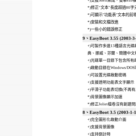
+)
支援
Shell
集成，雙擊
ezb
*)
修正“文本”長度超過
80
字
*)
可顯示
"
功能表
"
文本的前
*)
安裝和文檔改進
*)
一些小的錯誤修正
9、EasyBoot 3.55 (2003-3-
+)可製作多達13種語言
典、挪威、芬蘭、簡體中文
+)光碟單一目錄下包含所有
+)啟動目錄在Windows
+)可設置光碟啟動密碼
+)支援透明功能表文字顯示
+)平滑子功能表切換(不再有
*)背景圖像顯示加速
*)修正Joliet檔卷沒有創建
8、EasyBoot 3.5 (2003-1-1
+)完全圖形化啟動介面
+)支援背景圖像
+)支持倒計時